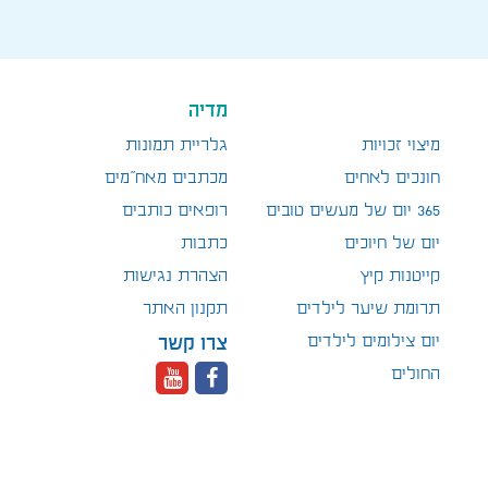
מדיה
מיצוי זכויות
גלריית תמונות
חונכים לאחים
מכתבים מאח"מים
365 יום של מעשים טובים
רופאים כותבים
יום של חיוכים
כתבות
קייטנות קיץ
הצהרת נגישות
תרומת שיער לילדים
תקנון האתר
יום צילומים לילדים
צרו קשר
החולים