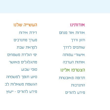
אודותינו
העשייה שלנו
אודות אור מנחם
דירת אירוח
חזון ודרך
מערך מתנדבים
שותפים לדרך
לקראת שבת
אישורי עמותה
ימי הולדת משמחים
אותות הערכה
מתגלגלים מאושר
סופי שבוע
הצטרפו אלינו
סיוע תומך למשפחה
תרומה מאובטחת
הגשמת משאלות לב
התנדבות
מידע להורים – ייעוץ
מידע להורים