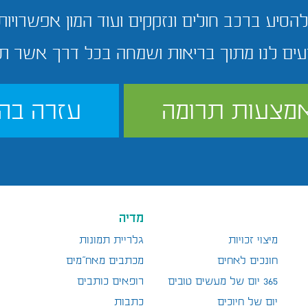
הסיע ברכב חולים ונזקקים ועוד המון אפשרויות
עים לנו מתוך בריאות ושמחה בכל דרך אשר ת
מצעות תרומה
עזרה בה
מדיה
מיצוי זכויות
גלריית תמונות
חונכים לאחים
מכתבים מאח"מים
365 יום של מעשים טובים
רופאים כותבים
יום של חיוכים
כתבות