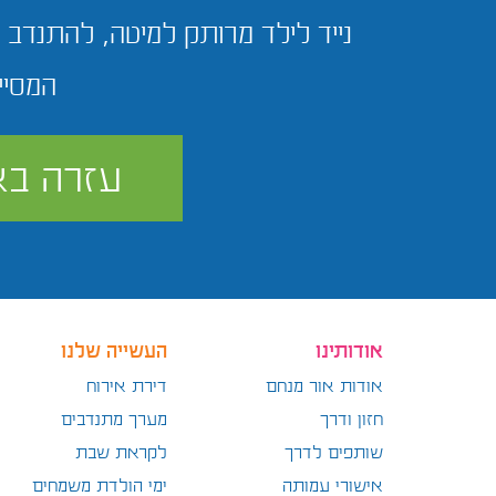
נייד לילד מרותק למיטה, להתנדב ל
המסיי
עזרה בא
אודותינו
העשייה שלנו
אודות אור מנחם
דירת אירוח
חזון ודרך
מערך מתנדבים
שותפים לדרך
לקראת שבת
אישורי עמותה
ימי הולדת משמחים