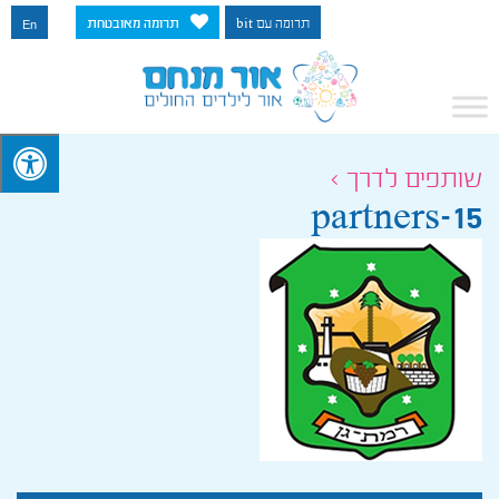
תרומה עם bit
תרומה מאובטחת
En
שותפים לדרך >
partners-15